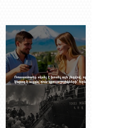
Ռուսաստանը սկսել է խոսել այն լեզվով, որը
կարող է ազդել ռուս զբոսաշրջիկների՝ Երևան
գալու մտադրության վրա. որքան կարող է
խորանալ հայ-ռուսական ճգնաժամը