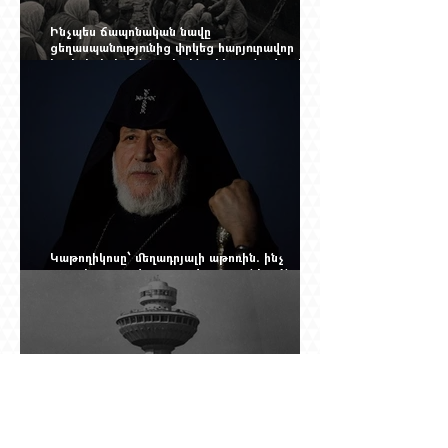
Ինչպես ճապոնական նավը
ցեղասպանությունից փրկեց հարյուրավոր
հայերի, իսկ մենք չգիտենք հերոս նավապետի
անունը՝ Սաձո Հիբիի
Կաթողիկոսը՝ մեղադրյալի աթոռին. ինչ
սպասել այսօրվա դատավարությունից: Yerevan
Online Mag.-ի մեծ ռեպորտաժը