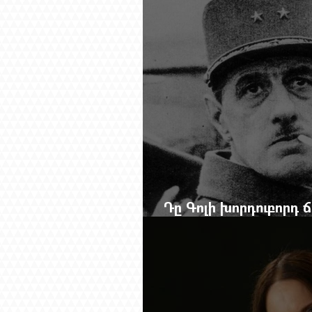
Դը Գոլի խորդուբորդ
մեղադրյալի աթոռից 