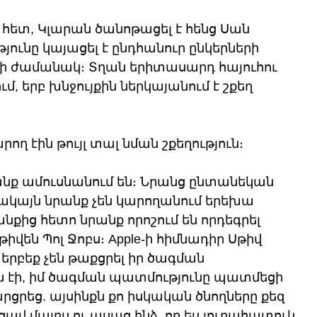
 հետ, Կլարան ծանոթացել է հենց Սան 
յունը կայացել է ընդհանուր ընկերների 
ի ժամանակ։ Տղան երիտասարդ հայուհու 
մ, երբ խնջույքին ներկայանում է շքեղ 
ող էին թույլ տալ նման շքեղություն։ 
նք ամուսնանում են։ Նրանց ընտանեկան 
սակայն նրանք չեն կարողանում երեխա 
քից հետո նրանք որոշում են որդեգրել 
Սթիվեն Պոլ Ջոբս։ Apple-ի հիմնադիր Սթիվ 
 երբեք չեն թաքցրել իր ծագման 
ն էի, իմ ծագման պատմությունը պատմեցի 
արցրեց. այսինքն քո իսկական ծնողները քեզ 
ավ մայրս ու ասաց ինձ, որ ես յուրահատուկ 