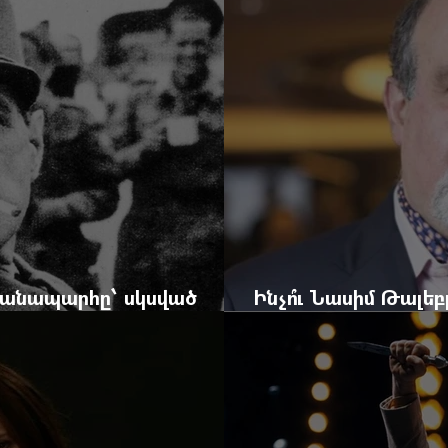
 ճանապարհը՝ սկսված
Ինչո՞ւ Նասիմ Թալե
և մեկ սխալ գրված տառից
հրավերքը և պաշտպ