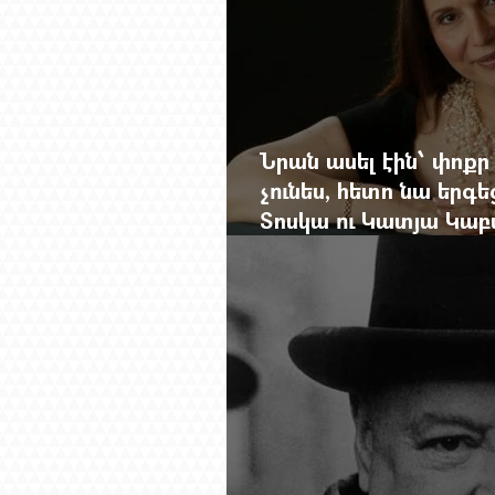
Նրան ասել էին՝ փոքր
չունես, հետո նա երգե
Տոսկա ու Կատյա Կաբ
Մանսուրյանը 80 տար