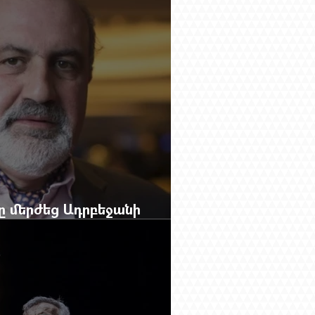
բը մերժեց Ադրբեջանի
անեց Ռուբեն Վարդանյանին