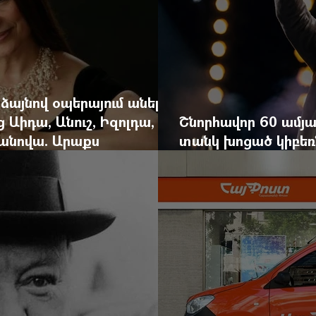
 ձայնով օպերայում անելիք
ց Աիդա, Անուշ, Իզոլդա,
Շնորհավոր 60 ամյա
անովա. Արաքս
տանկ խոցած կիբեռն
եկան է
գյուղ գրանցեց տա