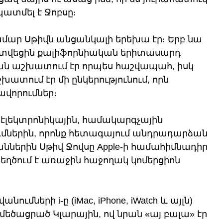
պատմել է Ջոբսը։ 
մար Սթիվն անցանկալի երեխա էր։ Երբ նա 
ւ տվեցին քալիֆորնիական երիտասարդ 
րան աշխատում էր որպես հաշվապահ, իսկ 
ատում էր մի ընկերությունում, որն 
վորումներ։ 
 էլեկտրոնիկային, համակարգչային 
ւմներին, որոնք հետագայում անդրադարձան 
աններին Սթիվ Ջովսը Apple-ի համահիմնադիր 
եղծում է առաջին հաջողակ կոմերցիոն 
ւմների i-ը (iMac, iPhone, iWatch և այլն) 
մեծացրած Կլարային, ով նրան «այ բալա» էր 