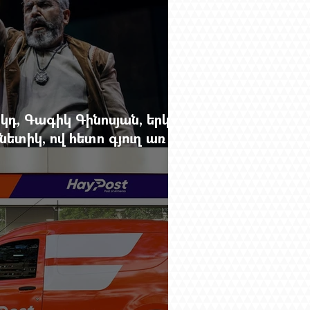
կդ, Գագիկ Գինոսյան, երկու
ետիկ, ով հետո գյուղ առ
րեց մարդկանց պարերը