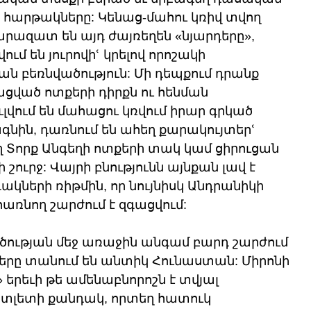
հարթակները: Կենաց-մահու կռիվ տվող 
արազատ են այդ ժայռեղեն «նյարդերը», 
մ են յուրովիՙ կրելով որոշակի 
ն բեռնվածություն: Մի դեպքում դրանք 
ացված ոտքերի դիրքն ու հենման 
ուլվում են մահացու կռվում իրար գրկած 
նին, դառնում են ահեղ քարակույտերՙ 
 Տորք Անգեղի ոտքերի տակ կամ ցիրուցան 
շուրջ: Վայրի բնությունն այնքան լավ է 
կների ռիթմին, որ նույնիսկ Անդրանիկի 
առնող շարժում է զգացվում:
ւթյան մեջ առաջին անգամ բարդ շարժում 
երը տանում են անտիկ Հունաստան: Միրոնի 
րեւի թե ամենաբնորոշն է տվյալ 
տլետի քանդակ, որտեղ հատուկ 