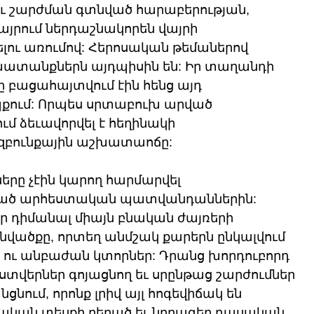
 եւ շարժման գտնված հարաբերության, 
յրում ներդաշնակորեն վայրի 
ու առումով: Հերոսական թեմաներով 
խատանքներն այդպիսին են: Իր տաղանդի 
ը բացահայտվում էին հենց այդ 
քում: Որպես սրտաբուխ արված 
 ձեւավորվել է հեղինակի 
զբունքային աշխատաոճը: 
րը չէին կարող հարմարվել 
ած արհեստական պատվանդաններին: 
էր դիմանալ միայն բնական ժայռերի 
ինվածքը, որտեղ անմշակ քարերն ընկալվում 
 ու անբաժան կտորներ: Դրանց խորդուբորդ 
 ստվերներ գոյացնող եւ սրընթաց շարժումներ 
ցնում, որոնք լրիվ այլ հոգեվիճակ են 
կան տեսքի բերած եւ նրբագեղ դասական 