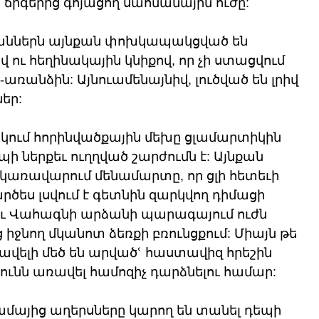
 ճիգերից գոյացող սահմանային ուժը:
աններն այնքան փոխկապակցված են 
ու հեղինակային կնիքով, որ չի ստացվում 
անձին: Այնուամենայնիվ, լուծված են լրիվ 
եր:
ում հորինվածքային մեխը ցլամարտիկին 
 ներքեւ ուղղված շարժումն է: Այնքան 
կառավարում մենամարտը, որ ցլի հետեւի 
արծես լսվում է գետնին զարկվող դիմացի 
 եւ Վահագնի արձանի պարագայում ուժն 
իջնող մկանոտ ձեռքի բռունցքում: Միայն թե 
վելի մեծ են արվածՙ հաստավիզ հրեշին 
ւնն առավել համոզիչ դարձնելու համար:
մայից աղերսները կարող են տանել դեպի 