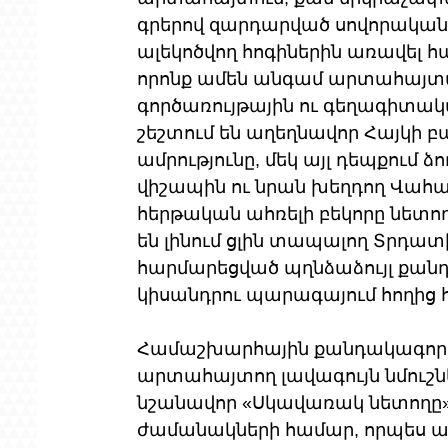
գրերով զարդարված սովորական 
ալեկոծվող հոգիներին առավել հ
որոնք ամեն անգամ արտահայտվու
գործառույթային ու գեղագիտակա
շեշտում են աղեղնավոր Հայկի բ
ամրությունը, մեկ այլ դեպքում ձ
վիշապին ու նրան խեղդող Վահագ
հերթական ահռելի բեկորը նետող
են լինում ցլին տապալող Տրդատի 
հարմարեցված պղնձաձույլ քանդա
կիսանդրու պարագայում հողից հ
Համաշխարհային քանդակագործո
արտահայտող լավագույն նմուշն
նշանավոր «Սկավառակ նետողը» ե
ժամանակների համար, որպես ա