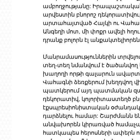
ամբողջությանը: Իրապաշտական 
արվեստին բնորոշ դեկորատիվությ
արտահայտված Հայկի ու Վահագն
Անգեղի մոտ, մի փոքր ավելի հղո
դրանք բոլորն էլ անքակտելիորեն
Մանրամասություններին տրվելովՙ
տեղ-տեղ նմանվում է ծածանվող 
խաղողի որթի գալարուն ավարտնե
Վահագնի ձեռքերում խեղդվող վի
պատկերում այդ պատմական զարդ
դեկորատիվ, կոլորիտաստեղծ բնու
էքսպրեսիոնիստական օժանդակ մ
դարձնելու համար: Շարժմանն ե
անվախորեն կիրառված համաչափա
հատկապես հերոսների ափերն ու 