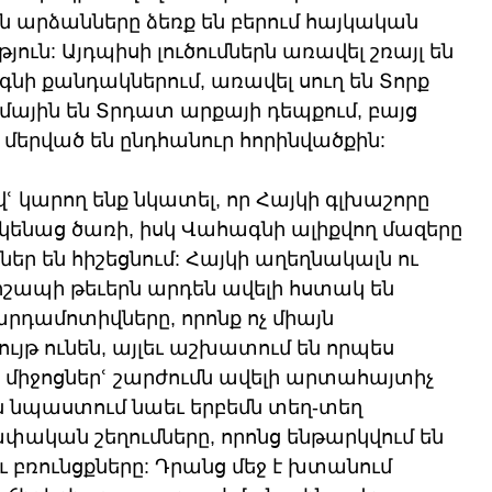
արձանները ձեռք են բերում հայկական 
ուն: Այդպիսի լուծումներն առավել շռայլ են 
ի քանդակներում, առավել սուղ են Տորք 
ւմային են Տրդատ արքայի դեպքում, բայց 
 մերված են ընդհանուր հորինվածքին: 
 կարող ենք նկատել, որ Հայկի գլխաշորը 
կենաց ծառի, իսկ Վահագնի ալիքվող մազերը 
ր են հիշեցնում: Հայկի աղեղնակալն ու 
շապի թեւերն արդեն ավելի հստակ են 
ամոտիվները, որոնք ոչ միայն 
յթ ունեն, այլեւ աշխատում են որպես 
իջոցներՙ շարժումն ավելի արտահայտիչ 
ն նպաստում նաեւ երբեմն տեղ-տեղ 
կան շեղումները, որոնց ենթարկվում են 
բռունցքները: Դրանց մեջ է խտանում 