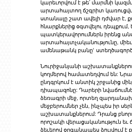
կարեւորվում է թե՛ մարմնի կազմ
արտահայտող ճշգրիտ կառուցվա
ստանալը շատ ավելի դժվար է, 
հնարքներից օգտվելու դեպքում, 
պատկերավորումներն իրենց անս
արտահայտչականությունը, միեւ
ամենաթանկ բանըՙ ստեղծագործ
Նուրիջանյանի աշխատանքներում 
կողմերով համատեղվում են: Ն
ընդգրկում է անտիկ շրջանից մին
դիապազոնը: Դարերի նվաճումներ
ձեռագրի մեջ, որտեղ զարդանախ
մեջբերումներ չեն, ինչպես իր ս
աշխատանքներում: Դրանց բնորո
որոշակի վերացականություն եւ ճ
ձեւերով օրգանապես ձուլվում