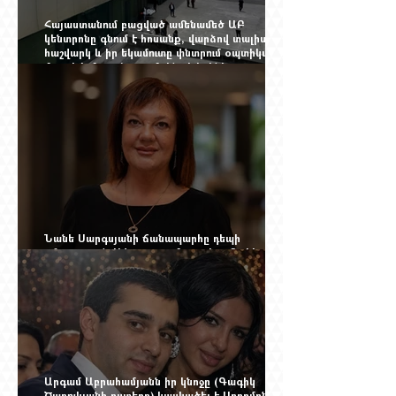
Հայաստանում բացված ամենամեծ ԱԲ
կենտրոնը գնում է հոսանք, վարձով տալիս
հաշվարկ և իր եկամուտը փնտրում օպտիկական
մալուխի մյուս ծայրում. ինչ է իրենից
ներկայացնում Firebird AI-ն
Նանե Սարգսյանի ճանապարհը դեպի
«Հայաստան-Սփյուռք» ամսագրի ամերիկյան
էջը
Արգամ Աբրահամյանն իր կնոջը (Գագիկ
Ծառուկյանի դստերը) կասկածել է Սողոմոն