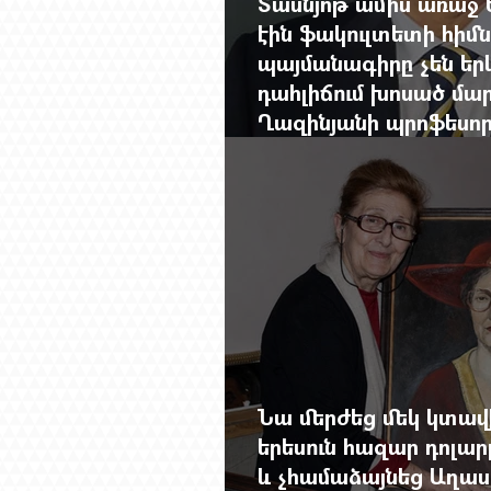
Տասնյոթ ամիս առաջ 
էին ֆակուլտետի հիմն
պայմանագիրը չեն երկ
դահլիճում խոսած մար
Ղազինյանի պրոֆեսո
ավարտը
Նա մերժեց մեկ կտա
երեսուն հազար դոլա
և չհամաձայնեց Աղաս