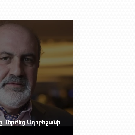
բը մերժեց Ադրբեջանի
անեց Ռուբեն Վարդանյանին