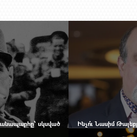
 ճանապարհը՝ սկսված
Ինչո՞ւ Նասիմ Թալե
և մեկ սխալ գրված տառից
հրավերքը և պաշտպ