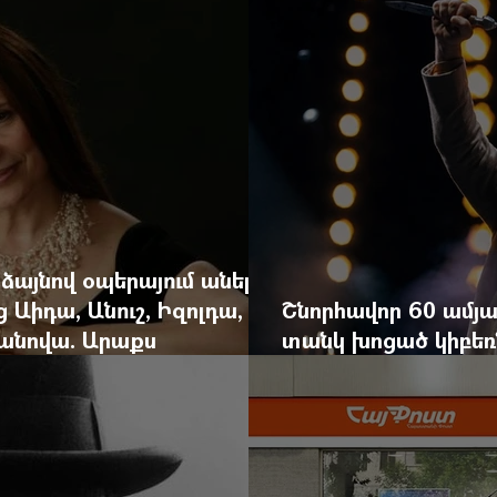
 ձայնով օպերայում անելիք
ց Աիդա, Անուշ, Իզոլդա,
Շնորհավոր 60 ամյա
անովա. Արաքս
տանկ խոցած կիբեռն
եկան է
գյուղ գրանցեց տա