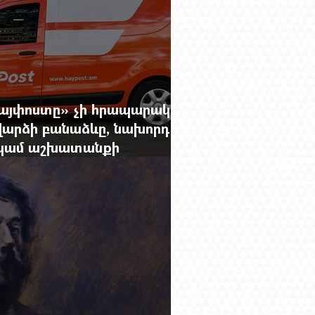
Հայփոստը» չի հրապարակում
արձի բանաձևը, նախորդ
ը կամ աշխատանքի
րությունը փոխելու կանոնը