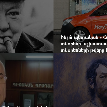
Ինչո՞ւ պետական «
տնօրենի աշխատավ
տնօրենների թվեր
արդյունքով վարձատ