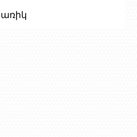
ցառիկ