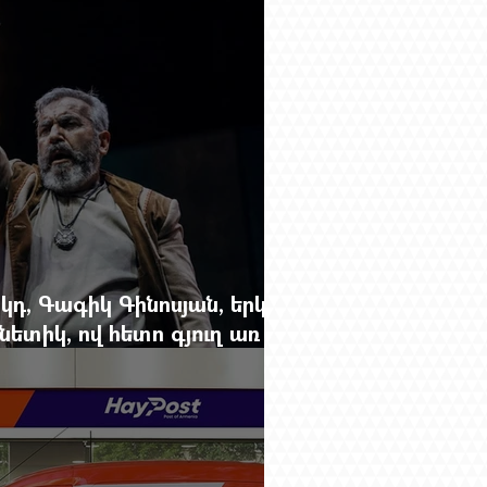
կդ, Գագիկ Գինոսյան, երկու
ետիկ, ով հետո գյուղ առ
րեց մարդկանց պարերը