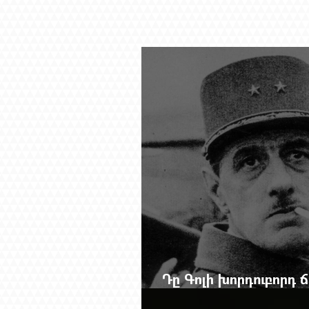
Դը Գոլի խորդուբորդ
մեղադրյալի աթոռից 