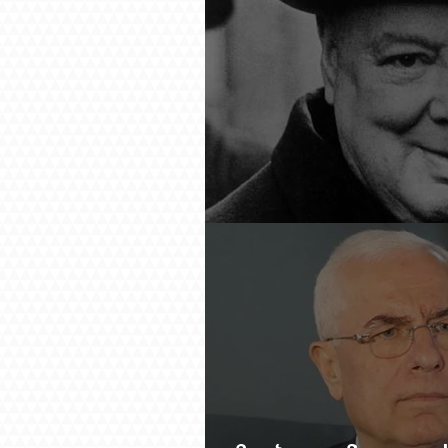
Չերչիլն ու հայերը