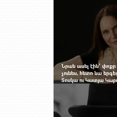
Նրան ասել էին՝ փոքր
չունես, հետո նա երգե
Տոսկա ու Կատյա Կաբ
Մանսուրյանը 80 տար