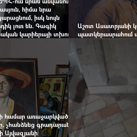
ԵՊՀ-ում նրան անվանում
ասյուն, հիմա նրա
արացնում, իսկ նույն
դիկ լուռ են. Գագիկ
Աշոտ Ասատրյանի կ
րական կարիերայի տխուր
պատկերասրահում ա
դանդաղեցնել հայա
վի համար առաջարկված
րը, չհանձնեց գրադարանը
ի Այվազյանի