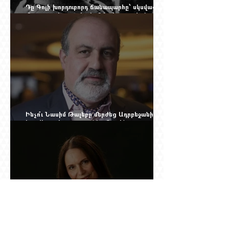
Դը Գոլի խորդուբորդ ճանապարհը՝ սկսված
մեղադրյալի աթոռից և մեկ սխալ գրված
տառից
Ինչո՞ւ Նասիմ Թալեբը մերժեց Ադրբեջանի
հրավերքը և պաշտպանեց Ռուբեն
Վարդանյանին
Նրան ասել էին՝ փոքր ձայնով օպերայում
անելիք չունես, հետո նա երգեց Աիդա, Անուշ,