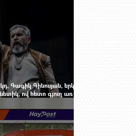
կդ, Գագիկ Գինոսյան, երկու
ետիկ, ով հետո գյուղ առ
րեց մարդկանց պարերը