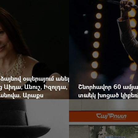
 ձայնով օպերայում անելիք
ց Աիդա, Անուշ, Իզոլդա,
Շնորհավոր 60 ամյա
անովա. Արաքս
տանկ խոցած կիբեռն
եկան է
գյուղ գրանցեց տա