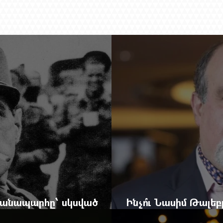
 ճանապարհը՝ սկսված
Ինչո՞ւ Նասիմ Թալե
և մեկ սխալ գրված տառից
հրավերքը և պաշտպ