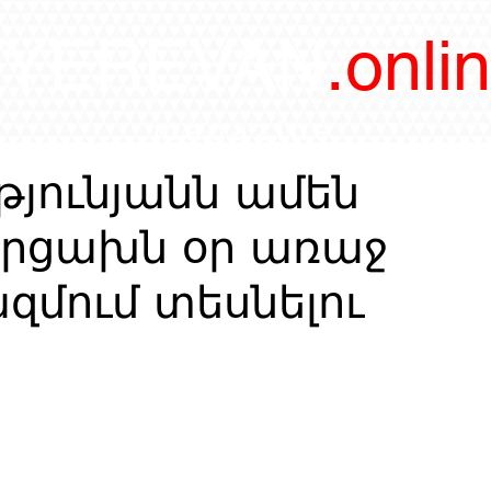
/YEREVAN
.onli
magazine
թյունյանն ամեն
Արցախն օր առաջ
զմում տեսնելու