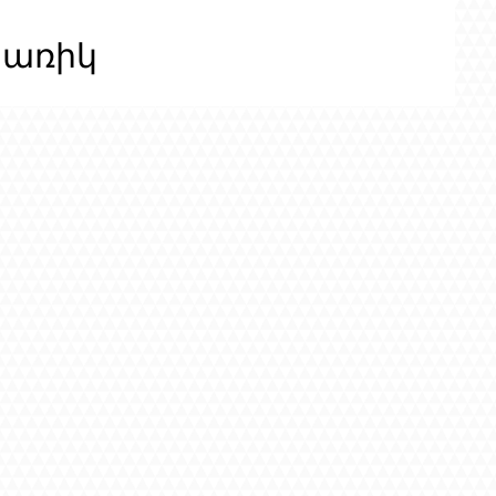
ցառիկ