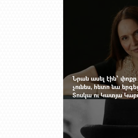
Նրան ասել էին՝ փոքր
չունես, հետո նա երգե
Տոսկա ու Կատյա Կաբ
Մանսուրյանը 80 տար