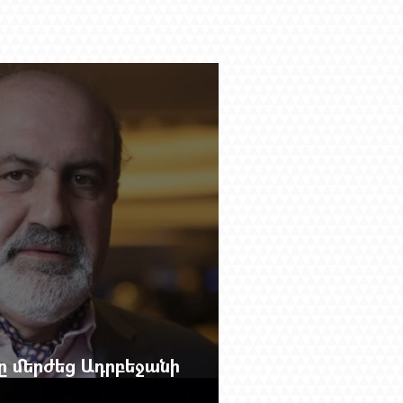
բը մերժեց Ադրբեջանի
անեց Ռուբեն Վարդանյանին