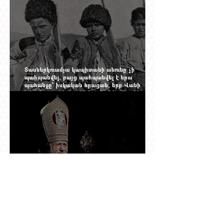
Տասներկուամյա կապիտանի անունը չի
պահպանվել, բայց պահպանվել է նրա
պահանջը՝ իսկական հրացան, երբ Վանի
իշխանությունն արդեն հաշվում էր վերջին
պաշարները
Ինչպես Գարեգին Բ-ի գործը թողնվեց դեռ
չընտրված դատավորի հույսին