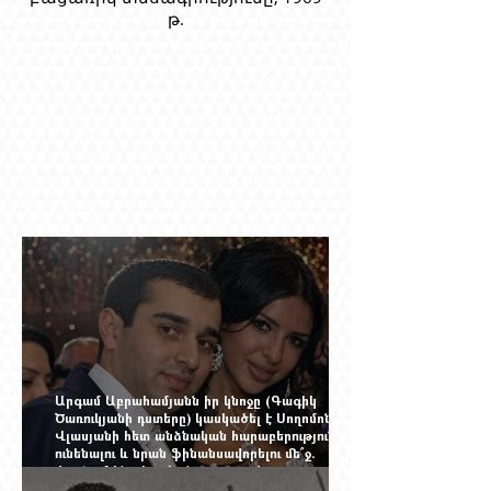
թ.
Արգամ Աբրահամյանն իր կնոջը (Գագիկ
Ծառուկյանի դստերը) կասկածել է Սողոմոն
Վլասյանի հետ անձնական հարաբերություններ
ունենալու և նրան ֆինանսավորելու մե՞ջ.
փորձում ենք հասկանալ այսօրվա
խառնիճաղանճ լրահոսը