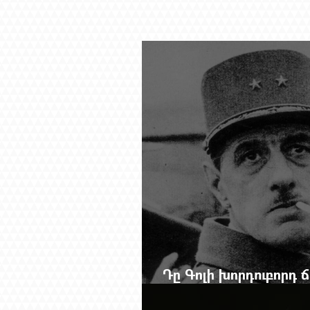
Դը Գոլի խորդուբորդ
մեղադրյալի աթոռից 