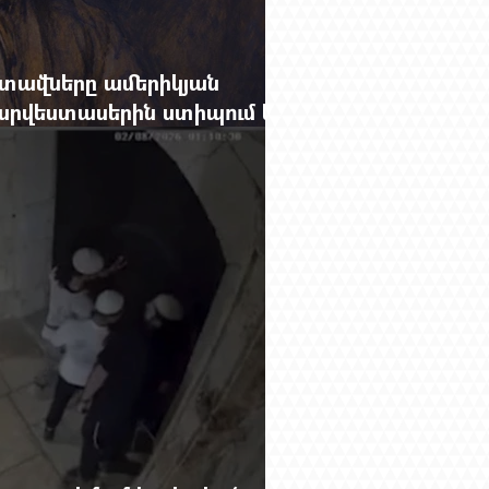
տավները ամերիկյան
րվեստասերին ստիպում են
ցքը