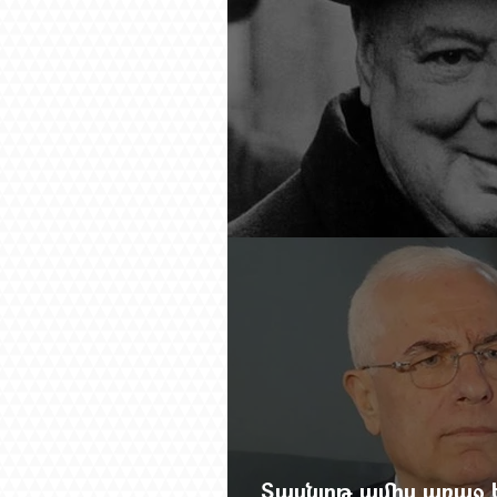
Չերչիլն ու հայերը
Տասնյոթ ամիս առաջ 