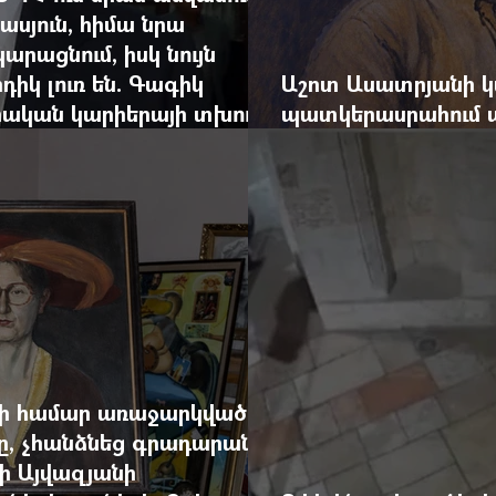
ասյուն, հիմա նրա
արացնում, իսկ նույն
դիկ լուռ են. Գագիկ
Աշոտ Ասատրյանի կ
րական կարիերայի տխուր
պատկերասրահում ա
դանդաղեցնել հայա
վի համար առաջարկված
րը, չհանձնեց գրադարանը
ի Այվազյանի