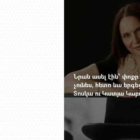
Նրան ասել էին՝ փոքր
չունես, հետո նա երգե
Տոսկա ու Կատյա Կաբ
Մանսուրյանը 80 տար