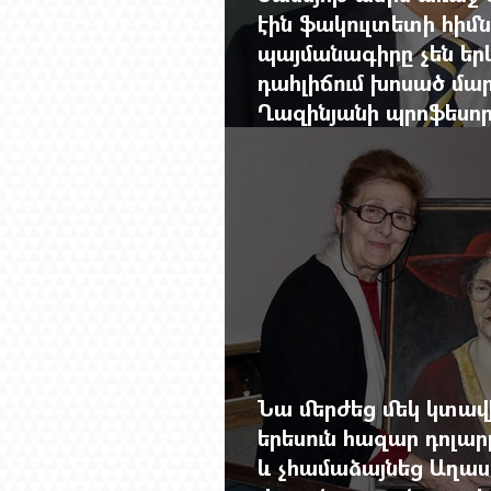
էին ֆակուլտետի հիմն
պայմանագիրը չեն երկ
դահլիճում խոսած մար
Ղազինյանի պրոֆեսո
ավարտը
Նա մերժեց մեկ կտա
երեսուն հազար դոլա
և չհամաձայնեց Աղաս