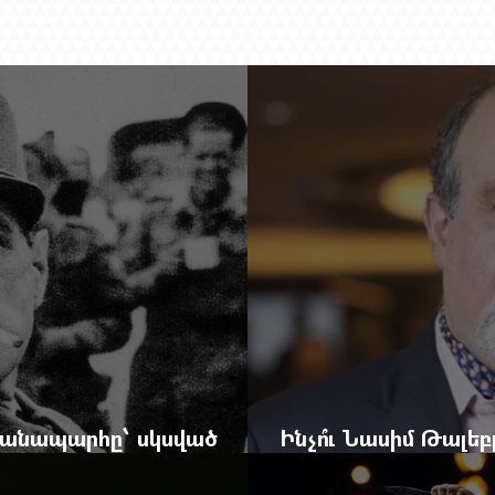
 ճանապարհը՝ սկսված
Ինչո՞ւ Նասիմ Թալե
և մեկ սխալ գրված տառից
հրավերքը և պաշտպ