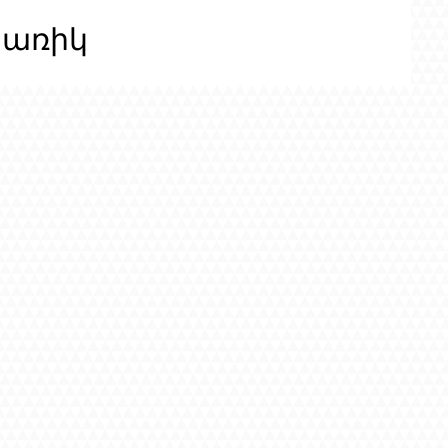
ցառիկ