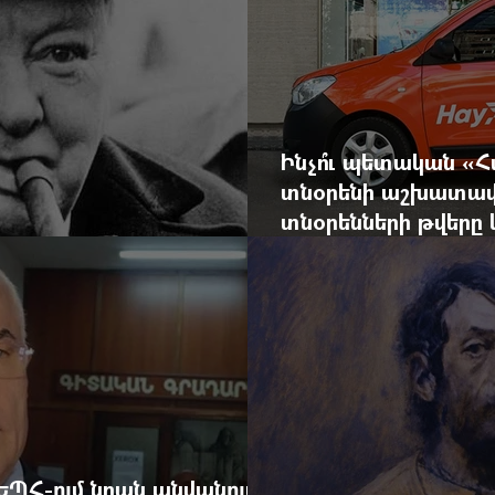
Ինչո՞ւ պետական «
տնօրենի աշխատավ
տնօրենների թվեր
արդյունքով վարձատ
ԵՊՀ-ում նրան անվանում