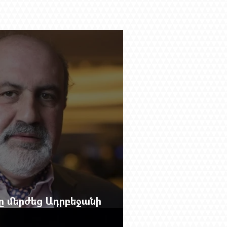
բը մերժեց Ադրբեջանի
անեց Ռուբեն Վարդանյանին