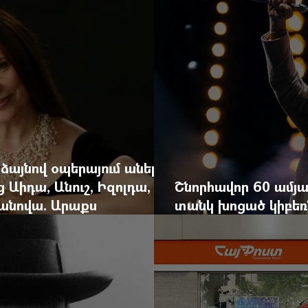
 ձայնով օպերայում անելիք
ց Աիդա, Անուշ, Իզոլդա,
Շնորհավոր 60 ամյա
անովա. Արաքս
տանկ խոցած կիբեռն
եկան է
գյուղ գրանցեց տա