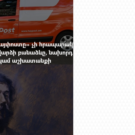
Հայփոստը» չի հրապարակում
արձի բանաձևը, նախորդ
ը կամ աշխատանքի
րությունը փոխելու կանոնը