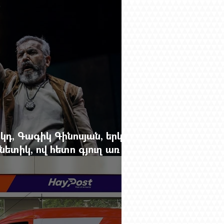
կդ, Գագիկ Գինոսյան, երկու
ետիկ, ով հետո գյուղ առ
րեց մարդկանց պարերը