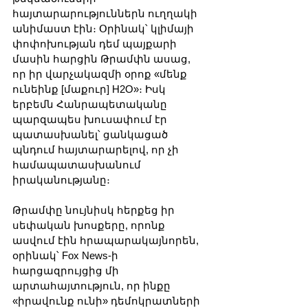
հայտարարություններն ուղղակի 
անիմաստ էին։ Օրինակ՝ կլիմայի 
փոփոխության դեմ պայքարի 
մասին հարցին Թրամփն ասաց, 
որ իր վարչակազմի օրոք «մենք 
ունեինք [մաքուր] H2O»։ Իսկ 
երբեմն Հանրապետականը 
պարզապես խուսափում էր 
պատասխանել՝ ցանկացած 
պնդում հայտարարելով, որ չի 
համապատասխանում 
իրականությանը։
Թրամփը նույնիսկ հերքեց իր 
սեփական խոսքերը, որոնք 
ասվում էին հրապարակայնորեն, 
օրինակ՝ Fox News-ի 
հարցազրույցից մի 
արտահայտություն, որ ինքը 
«իրավունք ունի» դեմոկրատների 