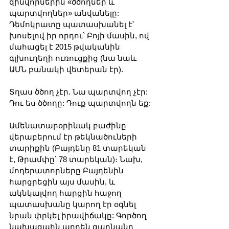
զինվորներին «ծծողներ և 
պարտվողներ» անվանելը: 
Դեմոկրատը պատասխանել է՝ 
խոսելով իր որդու՝ Բոյի մասին, ով 
մահացել է 2015 թվականին 
գլխուղեղի ուռուցքից (նա նաև 
ԱՄՆ բանակի վետերան էր).
Տղաս ծծող չէր. Նա պարտվող չէր: 
Դու ես ծծողը: Դուք պարտվողն եք:
Ամենատարօրինակ բաժինը 
վերաբերում էր թեկնածուների 
տարիքին (Բայդենը 81 տարեկան 
է, Թրամփը՝ 78 տարեկան)։ Նախ, 
մոդերատորները Բայդենին 
հարցրեցին այս մասին, և 
ակնկալվող հարցին հաջող 
պատասխանը կարող էր օգնել 
նրան փրկել իրավիճակը: Գործող 
նախագահն արդեն գարնանը 