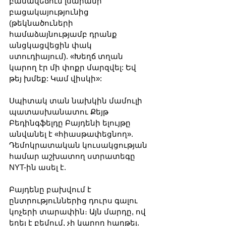
բանավեճում լսարանի 
բացակայությունից 
(թեկնածուների 
համաձայնությամբ դրանք 
անցկացվեցին փակ 
ստուդիայում). «Խեղճ տղան 
կարող էր մի փոքր մարզվել: Եվ 
թեյ խմեք: Կամ վիսկի»:
Սպիտակ տան նախկին մամուլի 
պատասխանատու Քեյթ 
Բեդինգֆելդը Բայդենի ելույթը 
անվանել է «հիասթափեցնող». 
Դեմոկրատական ​​կուսակցության 
համար աշխատող ստրատեգը 
NYT-ին ասել է.
Բայդենը բախվում է 
ընտրություններից դուրս գալու 
կոչերի տարափին։ Այն մարդը, ով 
եղել է բեմում, չի կարող հաղթել. 