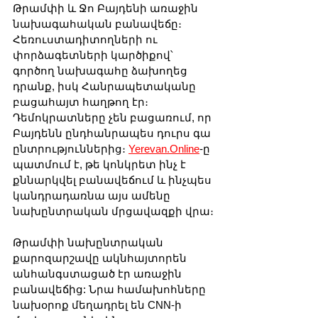
Թրամփի և Ջո Բայդենի առաջին 
նախագահական բանավեճը։ 
Հեռուստադիտողների ու 
փորձագետների կարծիքով՝ 
գործող նախագահը ձախողեց 
դրանք, իսկ Հանրապետականը 
բացահայտ հաղթող էր։ 
Դեմոկրատները չեն բացառում, որ 
Բայդենն ընդհանրապես դուրս գա 
ընտրություններից։ 
Yerevan.Online
-ը 
պատմում է, թե կոնկրետ ինչ է 
քննարկվել բանավեճում և ինչպես 
կանդրադառնա այս ամենը 
նախընտրական մրցավազքի վրա։
Թրամփի նախընտրական 
քարոզարշավը ակնհայտորեն 
անհանգստացած էր առաջին 
բանավեճից: Նրա համախոհները 
նախօրոք մեղադրել են CNN-ի 