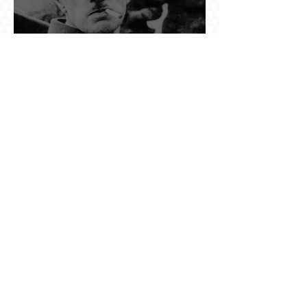
Դը Գոլի խորդուբորդ ճանապարհը՝ սկսված
մեղադրյալի աթոռից և մեկ սխալ գրված
տառից
Ինչո՞ւ Նասիմ Թալեբը մերժեց Ադրբեջանի
հրավերքը և պաշտպանեց Ռուբեն
Վարդանյանին