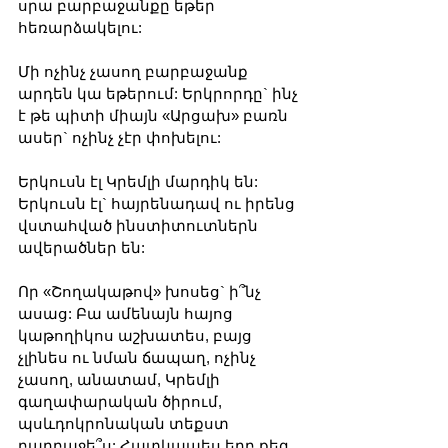
սրա բարբաջանքը եթեր 
հեռարձակելու:
Մի ոչինչ չասող բարբաջանք 
արդեն կա եթերում: Երկրորդը` ինչ 
է թե պիտի միայն «Արցախ» բառն 
ասեր` ոչինչ չէր փոխելու:
Երկուսն էլ Կրեմլի մարդիկ են: 
Երկուսն էլ` հայրենադավ ու իրենց 
վստահված ինստիտուտներն 
ավերածներ են:
Որ «Շողակաթով» խոսեց` ի՞նչ 
ասաց: Բա ամենայն հայոց 
կաթողիկոս աշխատես, բայց 
չլինես ու նման ճապաղ, ոչինչ 
չասող, անատամ, Կրեմլի 
գաղափարական ծիրում, 
պսևդոկրոնական տեքստ 
բարբաջե՞ս: Հատկապես երբ քեզ 