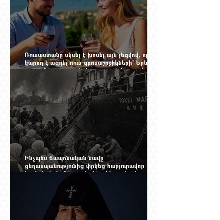
Ռուսաստանը սկսել է խոսել այն լեզվով, որը
կարող է ազդել ռուս զբոսաշրջիկների՝ Երևան
գալու մտադրության վրա. որքան կարող է
խորանալ հայ-ռուսական ճգնաժամը
Ինչպես ճապոնական նավը
ցեղասպանությունից փրկեց հարյուրավոր
հայերի, իսկ մենք չգիտենք հերոս նավապետի
անունը՝ Սաձո Հիբիի