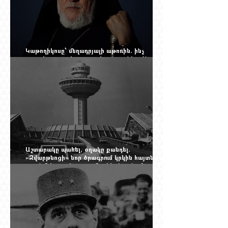
Կաթողիկոսը՝ մեղադրյալի աթոռին. ինչ
սպասել այսօրվա դատավարությունից: Yerevan
Online Mag.-ի մեծ ռեպորտաժը
Աշտարակը պահել, օղակը քանդել.
«Զվարթնոցի» նոր ծրագրում կրկին հայտնվել է
տասնմեկ տարի առաջ մերժված լուծումը:
Yerevan Online Mag.-ի մեծ ռեպորտաժը