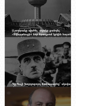
Աշտարակը պահել, օղակը քանդել.
«Զվարթնոցի» նոր ծրագրում կրկին հայտնվել է
տասնմեկ տարի առաջ մերժված լուծումը:
Yerevan Online Mag.-ի մեծ ռեպորտաժը
Դը Գոլի խորդուբորդ ճանապարհը՝ սկսված
մեղադրյալի աթոռից և մեկ սխալ գրված
տառից