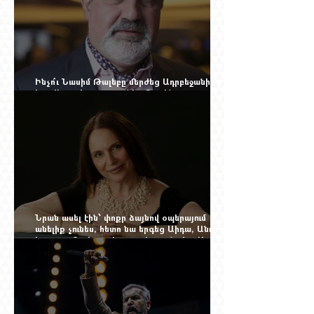
Ինչո՞ւ Նասիմ Թալեբը մերժեց Ադրբեջանի
հրավերքը և պաշտպանեց Ռուբեն
Վարդանյանին
Նրան ասել էին՝ փոքր ձայնով օպերայում
անելիք չունես, հետո նա երգեց Աիդա, Անուշ,
Իզոլդա, Տոսկա ու Կատյա Կաբանովա. Արաքս
Մանսուրյանը 80 տարեկան է