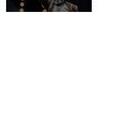
Շնորհավոր 60 ամյակդ, Գագիկ Գինոսյան,
երկու տանկ խոցած կիբեռնետիկ, ով հետո
գյուղ առ գյուղ գրանցեց տարեց մարդկանց
պարերը
Չերչիլն ու հայերը