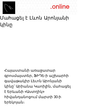
/YEREVAN
.online
magazine
Մահացել է Լևոն Արոնյանի
կինը
Հայաստանի առաջատար 
գրոսմայստեր, ՖԻԴԵ-ի աշխարհի 
գավաթակիր Լեւոն Արոնյանի 
կինը՝ Արիանա Կաոիլին, մահացել 
է Երևանի «Աստղիկ» 
հիվանդանոցում մարտի 30-ի 
երեկոյան։