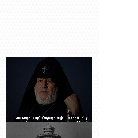
Կաթողիկոսը՝ մեղադրյալի աթոռին. ինչ
սպասել այսօրվա դատավարությունից: Yerevan
Online Mag.-ի մեծ ռեպորտաժը