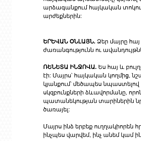
արձագանքում հայկական տոկուն
արժեքներին:
ԵՐԵՎԱՆ ՕՆԼԱՅՆ.
 Ձեր մայրը հայ
ժառանգությունն ու ավանդույթ
ՌԵՆԵՏԱ ԻՆՋՈՎԱ.
 Ես հայ և բու
էի: Մայրս՝ հայկական կողմից, նշ
կյանքում՝ մեծապես նպաստելով 
սկզբունքների ձևավորմանը, որոնց
պատանեկության տարիներին նրա
ծառայել:
Մայրս ինձ երբեք ուղղակիորեն հ
ինչպես վարվեմ, ինչ անեմ կամ ի