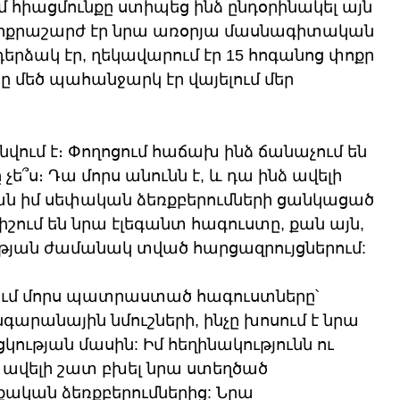
 հիացմունքը ստիպեց ինձ ընդօրինակել այն 
աքրքրաշարժ էր նրա առօրյա մասնագիտական 
երձակ էր, ղեկավարում էր 15 հոգանոց փոքր 
ը մեծ պահանջարկ էր վայելում մեր 
:
ում է։ Փողոցում հաճախ ինձ ճանաչում են 
չե՞ս։ Դա մորս անունն է, և դա ինձ ավելի 
քան իմ սեփական ձեռքբերումների ցանկացած 
շում են նրա էլեգանտ հագուստը, քան այն, 
ւթյան ժամանակ տված հարցազրույցներում:
ւմ մորս պատրաստած հագուստները՝ 
արանային նմուշների, ինչը խոսում է նրա 
ւթյան մասին: Իմ հեղինակությունն ու 
 ավելի շատ բխել նրա ստեղծած 
քական ձեռքբերումներից: Նրա 