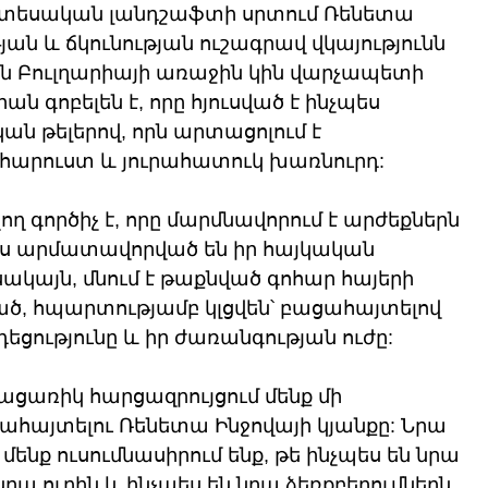
նտեսական լանդշաֆտի սրտում Ռենետա 
ն և ճկունության ուշագրավ վկայությունն 
րին Բուլղարիայի առաջին կին վարչապետի 
գոբելեն է, որը հյուսված է ինչպես 
ան թելերով, որն արտացոլում է 
 հարուստ և յուրահատուկ խառնուրդ:
 գործիչ է, որը մարմնավորում է արժեքներն 
պես արմատավորված են իր հայկական 
ակայն, մնում է թաքնված գոհար հայերի 
ծ, հպարտությամբ կլցվեն՝ բացահայտելով 
դեցությունը և իր ժառանգության ուժը:
ացառիկ հարցազրույցում մենք մի 
ցահայտելու Ռենետա Ինջովայի կյանքը: Նրա 
ենք ուսումնասիրում ենք, թե ինչպես են նրա 
ա ուղին և ինչպես են նրա ձեռքբերումներն 