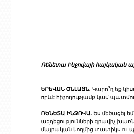
Ռենետա Ինջովայի հայկական ա
ԵՐԵՎԱՆ ՕՆԼԱՅՆ. 
Կարո՞ղ եք կի
որևէ հիշողությամբ կամ պատմությ
ՌԵՆԵՏԱ ԻՆՋՈՎԱ.
 Ես մեծացել ե
ազդեցությունների գրավիչ խառնու
մայրական կողմից տատիկս ու պ