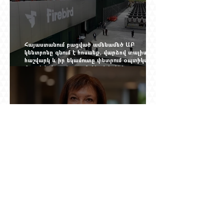
Հայաստանում բացված ամենամեծ ԱԲ
կենտրոնը գնում է հոսանք, վարձով տալիս
հաշվարկ և իր եկամուտը փնտրում օպտիկական
մալուխի մյուս ծայրում. ինչ է իրենից
ներկայացնում Firebird AI-ն
Նանե Սարգսյանի ճանապարհը դեպի
«Հայաստան-Սփյուռք» ամսագրի ամերիկյան
էջը