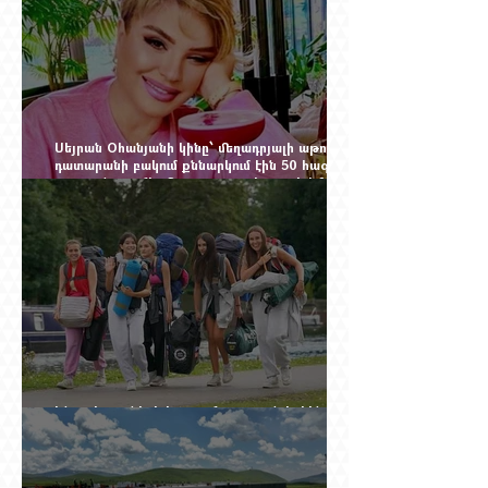
Սեյրան Օհանյանի կինը՝ մեղադրյալի աթոռին.
դատարանի բակում քննարկում էին 50 հազար
դոլարանոց «Հերմես» պայուսակը, դահլիճում՝
625 միլիոն 470 հազար դրամի երկու գործարք
Ինչու է ռուսների հոսքը Հայաստան կրկին
ակտիվացել