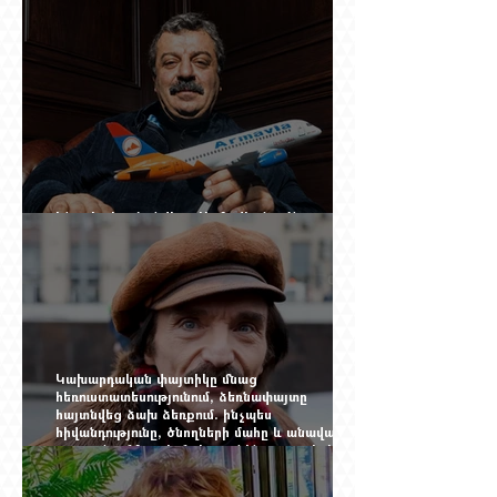
Ինչպես կործանվեց «Արմավիան». Yerevan
Online Mag.-ի մեծ ռեպորտաժը
Կախարդական փայտիկը մնաց
հեռուստատեսությունում, ձեռնափայտը
հայտնվեց ձախ ձեռքում. ինչպես
հիվանդությունը, ծնողների մահը և անավարտ
թատրոնը Հմայակ Հակոբյանին դուրս բերեցին
կադրից