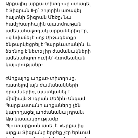
Արքայից արքա տիտղոսը ստացել 
է Տիգրան II-ը՝ բոլորին առավել 
հայտնի Տիգրան Մեծը։ Նա 
համշխարհային պատմության 
ամենահաջողակ արքաներից էր, 
ով նվաճել է ողջ Միջագետքը, 
ենթարկեցրել է Պարթևստանին, և 
ձեռնոց է նետել իր ժամանակների 
ամենահզոր ուժին՝ Հռոմեական 
կայսրությանը։
«Արքայից արքա» տիտղոսը, 
դատելով այն ժամանակների 
դրամներից, պատկանել է 
միմիայն Տիգրան Մեծին։ Անգամ 
Պարթևստանի արքաները չեն 
կարողացել արժանանալ դրան։ 
Այս կապակցությամբ 
Պլուտարքոսն ասել է. «Արքայից 
արքա Տիգրանը երբեք չէր երևում 