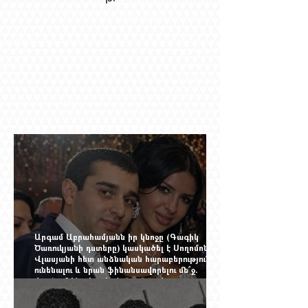
Արգամ Աբրահամյանն իր կնոջը (Գագիկ
Ծառուկյանի դստերը) կասկածել է Սողոմոն
Վլասյանի հետ անձնական հարաբերություններ
ունենալու և նրան ֆինանսավորելու մե՞ջ.
փորձում ենք հասկանալ այսօրվա
խառնիճաղանճ լրահոսը