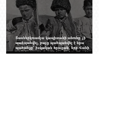
Տասներկուամյա կապիտանի անունը չի
պահպանվել, բայց պահպանվել է նրա
պահանջը՝ իսկական հրացան, երբ Վանի
իշխանությունն արդեն հաշվում էր վերջին
պաշարները
Ինչպես Գարեգին Բ-ի գործը թողնվեց դեռ
չընտրված դատավորի հույսին