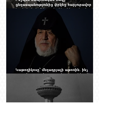
ցեղասպանությունից փրկեց հարյուրավոր
հայերի, իսկ մենք չգիտենք հերոս նավապետի
անունը՝ Սաձո Հիբիի
Կաթողիկոսը՝ մեղադրյալի աթոռին. ինչ
սպասել այսօրվա դատավարությունից: Yerevan
Online Mag.-ի մեծ ռեպորտաժը
Աշտարակը պահել, օղակը քանդել.
«Զվարթնոցի» նոր ծրագրում կրկին հայտնվել է