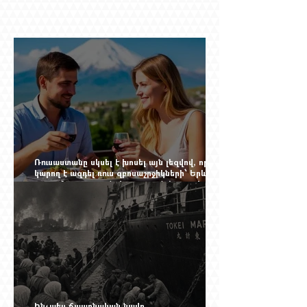
Ռուսաստանը սկսել է խոսել այն լեզվով, որը
կարող է ազդել ռուս զբոսաշրջիկների՝ Երևան
գալու մտադրության վրա. որքան կարող է
խորանալ հայ-ռուսական ճգնաժամը
Ինչպես ճապոնական նավը