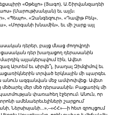
քսպիրի «Օթելլո» (Յագո), Ա.Շիրվանզադեի 
ոս» (Մարութխանյան) եւ այլն։ 
, «Պեպո», «Զանգեզուր», «Դավիթ Բեկ», 
 «Մորգանի խնամին», եւ մի շարք այլ 
սական դերեր, բայց մնաց ժողովրդի 
Բացասական դեր խաղացող դերասանին 
 մարդիկ այլակերպվում էին, Ավետ 
ազ Արտեմ եւ սիրվե՞լ, խաղալ Զիմզիմով եւ 
բացառիկներին տրված երկնային մի պարգեւ 
ան անուն ազգանվան մեջ ամփոփվեց։ Ավետ 
նք մեծարել մեր մեծ դերասանին։ Բացառիկ մի 
ատմության փառահեղ էջերում։ Անուն, որ 
տրոնի ամենաերեւելիների շարքում՝ 
ի, Ներսիսյանի...»,–«ՀՀ»—ի հետ զրույցում 