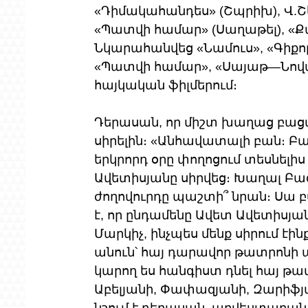
«Դիմակահանդես» (Շպրիխ), Վ.Շե
«Պատվի համար» (Սաղաթել), «Քա
Նկարահանվեց «Նամուս», «Գիքոր»
«Պատվի համար», «Սայաթ—Նովա»,
հայկական ֆիլմերում։
Դերասան, որ միշտ խաղաց բացա
սիրելին։ «Անհավատալի բան։ 
երկրորդ օրը փողոցում տեսնելիս
Ավետիսյանը սիրվեց։ Խաղալ Բազ
ժողովուրդը պաշտի՞ նրան։ Սա 
է, որ ընդամենը Ավետ Ավետիսյ
Մարկիչ, ինչպես մենք սիրում էի
անուն՝ հայ դարավոր թատրոնի պ
կարող ես հանգիստ դնել հայ թա
Աբելյանի, Փափազյանի, Զարիֆյան