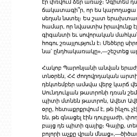
էր փռվում ձեր առաջ։ Չգիտեմ դա 
ճակատագի՞ր, որ ես կարողացա 
սեղան նստել։ Ես շատ երախտապ
համար, որ նվաստիս իրավունք էր
գիգանտի եւ սովորական մահկա
հոգու շռայլություն է։ Մեծերը սիր
նա՝ ընդհակառակը»,—շեշտեց 
Հակոբ Պարոնյանի անվան երա
տնօրեն, ՀՀ ժողովրդական արտիս
դեկտեմբեր ամսվա վերջ կարճ վե
Սունդուկյան թատրոնի դռան շեմի
պիտի մտնեն թատրոն, Ավետ Ավե
օրը, հետաքրքրվում է, թե ինչու 
են, թե գնացել էին դուբլյաժի, փո
բայց դե պիտի գայիք։ Գայիք, տես
բոլորի աչքը վրան մնաց»,—ծիծա