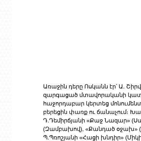
Առաջին դերը Ոսկանն էր՝ Ա. Շիր
զարգացած մտավորականի կատա
հաջորդաբար կերտեց մոնումենտ
բերեցին փառք ու ճանաչում։ Խա
Դ.Դեմիրճյանի «Քաջ Նազար» (Սա
(Զամբախով), «Քանդած օջախ» (Փա
Պ.Պռոշյանի «Հացի խնդիր» (Միկ