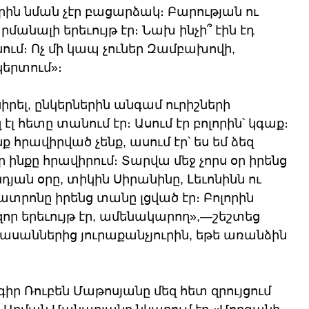
երին նման չէր բացարձակ։ Բարության ու 
անալի երեւույթ էր։ Նախ ինչի՞ էին էդ 
ում։ Ոչ մի կապ չուներ Զամբախովի, 
կերտում»։ 
իրել, ընկերներին անգամ ուրիշների 
 էլ հետը տանում էր։ Ասում էր բոլորին՝ կգաք։ 
ք հրավիրված չենք, ասում էր՝ ես եմ ձեզ 
էր ինքը հրավիրում։ Տարվա մեջ չորս օր իրենց 
դյան օրը, տիկին Սիրանինը, Լեւոնինն ու 
ատրոնը իրենց տանը լցված էր։ Բոլորին 
։ Հզոր երեւույթ էր, ամենակարող»,—շեշտեց 
րասաններից յուրաքանչյուրին, եթե առանձին 
իր Ռուբեն Մաթոսյանը մեզ հետ զրույցում 