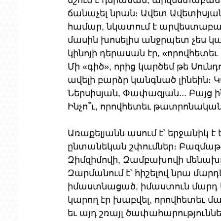
նշում է դերասան, արվեստաբան 
ճանաչել նրան։ Ավետ Ավետիսյան
համար, նկատում է արվեստաբանը
մասին խոսելիս անջրպետ չես կարո
կինոյի դերասան էր, «որովհետեւ
Մի «գիծ», որից կարծեմ թե Սունդ
ավելի բարձր կանգնած լինեին։ Կ
Ներսիսյան, Փափազյան... Բայց 
Ինչո՞ւ, որովհետեւ թատրոնական 
Առաքելյանն ասում է՝ երջանիկ է 
ընտանեկան շփումներ։ Բազմաթիվ
Զիմզիմովի, Զամբախովի մենախոս
Զարմանում է՝ հիշելով նրա մարդ
իմաստնացած, իմաստուն մարդ եւ
կարող էր խաբվել, որովհետեւ մա
եւ այդ շռայլ ծափահարություննե