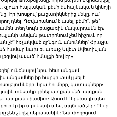
Սերգեյ Առաքելյանը, որին բախտ է վիճակվել 
, գյուտ հայկական բեմի եւ հայկական կինոյի 
։ Իր խոսքով՝ բացառիկներից մեկը, ում 
ղ դնել։ Դժվարանում է ասել՝ բեմի՞, թե՞ 
 ամեն տեղ նույն բացառիկ մակարդակն էր։ 
ուկյանի անվան թատրոնում չեմ հիշում, որ 
ան չէ՞ հռչակված զրնգուն անուններ՝ Հրաչյա 
ինձ համար նախ եւ առաջ Ավետ Ավետիսյան։ 
լեզվով ասած՝ հմայքի ծով էր»։ 
եղել՝ ունենալով նրա հետ անգամ 
 անգամներ իր հարկի տակ լսել է 
ությունները, նրա հումորը, կատակները։ 
կային տեսակը՝ լինել այդքան մեծ, այդքան 
 այդքան միամիտ։ Ասում է՝ երեխայի պես 
քուր էր իր արվեստի պես, պղծված չէր։ Բեմը 
րը չեն շեղել դերասանին։ Նա փողոցում 