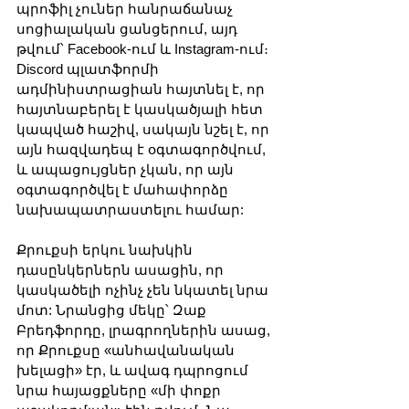
պրոֆիլ չուներ հանրաճանաչ 
սոցիալական ցանցերում, այդ 
թվում՝ Facebook-ում և Instagram-ում։ 
Discord պլատֆորմի 
ադմինիստրացիան հայտնել է, որ 
հայտնաբերել է կասկածյալի հետ 
կապված հաշիվ, սակայն նշել է, որ 
այն հազվադեպ է օգտագործվում, 
և ապացույցներ չկան, որ այն 
օգտագործվել է մահափորձը 
նախապատրաստելու համար:
Քրուքսի երկու նախկին 
դասընկերներն ասացին, որ 
կասկածելի ոչինչ չեն նկատել նրա 
մոտ: Նրանցից մեկը՝ Զաք 
Բրեդֆորդը, լրագրողներին ասաց, 
որ Քրուքսը «անհավանական 
խելացի» էր, և ավագ դպրոցում 
նրա հայացքները «մի փոքր 