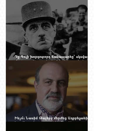
Դը Գոլի խորդուբորդ ճանապարհը՝ սկսված
մեղադրյալի աթոռից և մեկ սխալ գրված
տառից
Ինչո՞ւ Նասիմ Թալեբը մերժեց Ադրբեջանի
հրավերքը և պաշտպանեց Ռուբեն
Վարդանյանին