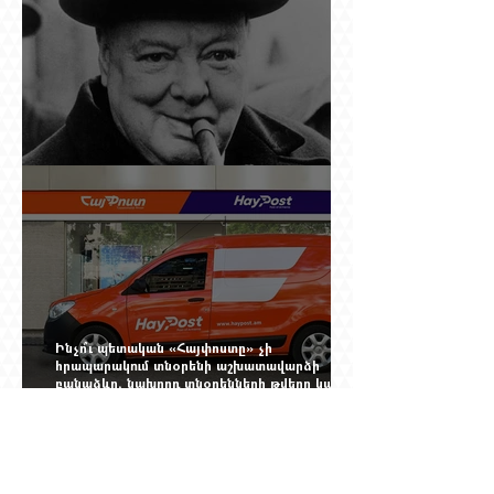
Չերչիլն ու հայերը
Ինչո՞ւ պետական «Հայփոստը» չի
հրապարակում տնօրենի աշխատավարձի
բանաձևը, նախորդ տնօրենների թվերը կամ
աշխատանքի արդյունքով վարձատրությունը
փոխելու կանոնը