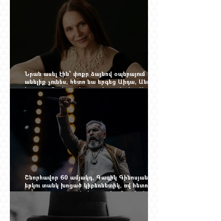
Նրան ասել էին՝ փոքր ձայնով օպերայում
անելիք չունես, հետո նա երգեց Աիդա, Անուշ,
Իզոլդա, Տոսկա ու Կատյա Կաբանովա. Արաքս
Մանսուրյանը 80 տարեկան է
Շնորհավոր 60 ամյակդ, Գագիկ Գինոսյան,
երկու տանկ խոցած կիբեռնետիկ, ով հետո
գյուղ առ գյուղ գրանցեց տարեց մարդկանց
պարերը