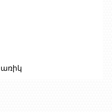
ցառիկ