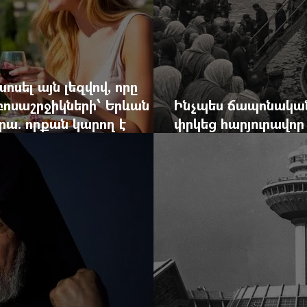
ոսել այն լեզվով, որը
զբոսաշրջիկների՝ Երևան
Ինչպես ճապոնական
րա. որքան կարող է
փրկեց հարյուրավոր 
կան ճգնաժամը
հերոս նավապետի ա