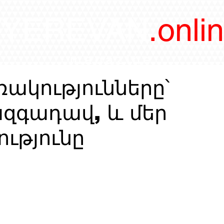
/YEREVAN
.onli
magazine
ակությունները՝
ազգադավ, և մեր
ւթյունը