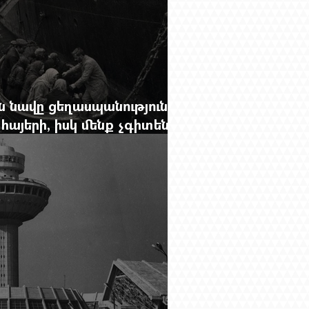
 նավը ցեղասպանությունից
հայերի, իսկ մենք չգիտենք
նունը՝ Սաձո Հիբիի