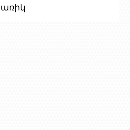
ցառիկ