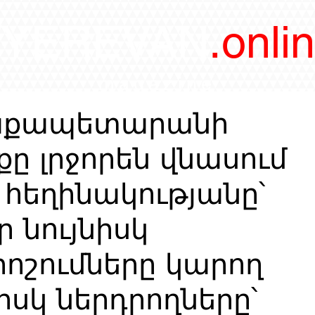
/YEREVAN
.onli
magazine
աքապետարանի
ը լրջորեն վնասում
հեղինակությանը՝
ր նույնիսկ
ոշումները կարող
իսկ ներդրողները՝